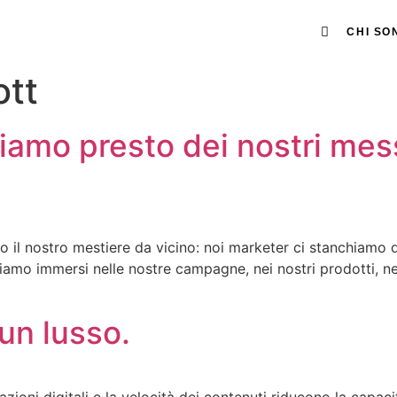
CHI SO
ott
iamo presto dei nostri mes
 il nostro mestiere da vicino: noi marketer ci stanchiamo 
viamo immersi nelle nostre campagne, nei nostri prodotti, n
un lusso.
ioni digitali e la velocità dei contenuti riducono la capacità