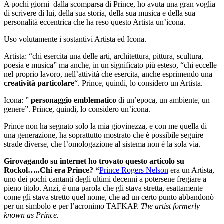
A pochi giorni dalla scomparsa di Prince, ho avuta una gran voglia
di scrivere di lui, della sua storia, della sua musica e della sua
personalità eccentrica che ha reso questo Artista un’icona.
Uso volutamente i sostantivi Artista ed Icona.
Artista: “chi esercita una delle arti, architettura, pittura, scultura,
poesia e musica” ma anche, in un significato più esteso, “chi eccelle
nel proprio lavoro, nell’attività che esercita, anche esprimendo una
creatività particolare
“. Prince, quindi, lo considero un Artista.
Icona: ”
personaggio emblematico
di un’epoca, un ambiente, un
genere”. Prince, quindi, lo considero un’icona.
Prince non ha segnato solo la mia giovinezza, e con me quella di
una generazione, ha soprattutto mostrato che è possibile seguire
strade diverse, che l’omologazione al sistema non è la sola via.
Girovagando su internet ho trovato questo articolo su
Rockol…..Chi era Prince? “
Prince Rogers Nelson
era un Artista,
uno dei pochi cantanti degli ultimi decenni a potersene fregiare a
pieno titolo. Anzi, è una parola che gli stava stretta, esattamente
come gli stava stretto quel nome, che ad un certo punto abbandonò
per un simbolo e per l’acronimo TAFKAP.
The artist formerly
known as Prince.