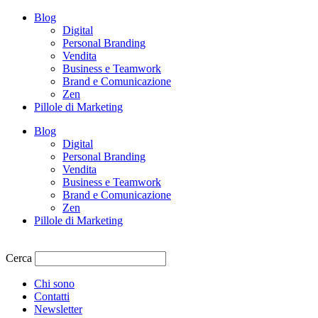
Vai
Blog
al
Digital
contenuto
Personal Branding
Vendita
Business e Teamwork
Brand e Comunicazione
Zen
Pillole di Marketing
Blog
Digital
Personal Branding
Vendita
Business e Teamwork
Brand e Comunicazione
Zen
Pillole di Marketing
Cerca
Chi sono
Contatti
Newsletter