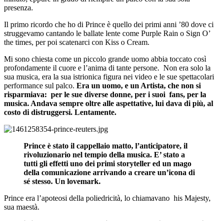
presenza.
Il primo ricordo che ho di Prince è quello dei primi anni ’80 dove ci
struggevamo cantando le ballate lente come Purple Rain o Sign O’
the times, per poi scatenarci con Kiss o Cream.
Mi sono chiesta come un piccolo grande uomo abbia toccato così
profondamente il cuore e l’anima di tante persone. Non era solo la
sua musica, era la sua istrionica figura nei video e le sue spettacolari
performance sul palco.
Era un uomo, e un Artista, che non si
risparmiava: per le sue diverse donne, per i suoi fans, per la
musica. Andava sempre oltre alle aspettative, lui dava di più, al
costo di distruggersi. Lentamente.
Prince è stato il cappellaio matto, l’anticipatore, il
rivoluzionario nel tempio della musica. E’ stato a
tutti gli effetti uno dei primi storyteller ed un mago
della comunicazione arrivando a creare un’icona di
sé stesso. Un lovemark.
Prince era l’apoteosi della poliedricità, lo chiamavano his Majesty,
sua maestà.