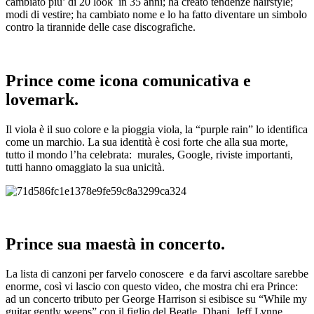
cambiato piu’ di 20 look in 35 anni; ha creato tendenze hairstyle;
modi di vestire; ha cambiato nome e lo ha fatto diventare un simbolo
contro la tirannide delle case discografiche.
Prince come icona comunicativa e
lovemark.
Il viola è il suo colore e la pioggia viola, la “purple rain” lo identifica
come un marchio. La sua identità è cosi forte che alla sua morte,
tutto il mondo l’ha celebrata: murales, Google, riviste importanti,
tutti hanno omaggiato la sua unicità.
Prince sua maestà in concerto.
La lista di canzoni per farvelo conoscere e da farvi ascoltare sarebbe
enorme, così vi lascio con questo video, che mostra chi era Prince:
ad un concerto tributo per George Harrison si esibisce su “While my
guitar gently weeps” con il figlio del Beatle, Dhani, Jeff Lynne,