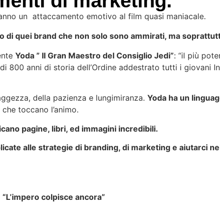
menti di marketing.
hanno un attaccamento emotivo al film quasi maniacale.
o di quei brand che non solo sono ammirati, ma soprattut
mente
Yoda ” Il Gran Maestro del Consiglio Jedi”
: “il più po
800 anni di storia dell’Ordine addestrato tutti i giovani In
 saggezza, della pazienza e lungimiranza.
Yoda ha un linguag
i che toccano l’animo.
cano pagine, libri, ed immagini incredibili.
ate alle strategie di branding, di marketing e aiutarci ne
: “L’impero colpisce ancora”