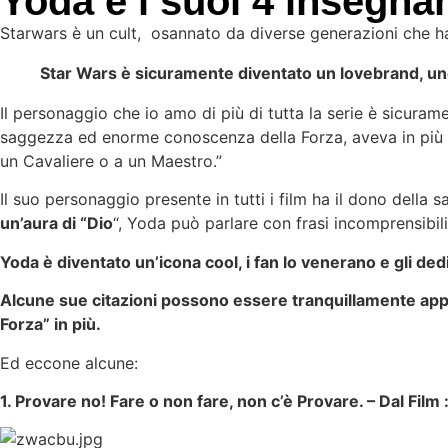
Yoda e i suoi 4 insegna
Starwars è un cult, osannato da diverse generazioni che 
Star Wars è sicuramente diventato un lovebrand, un
Il personaggio che io amo di più di tutta la serie è sicura
saggezza ed enorme conoscenza della Forza, aveva in più di 
un Cavaliere o a un Maestro.”
Il suo personaggio presente in tutti i film ha il dono della
un’aura di “Dio
“, Yoda può parlare con frasi incomprensibil
Yoda è diventato un’icona cool, i fan lo venerano e gli dedi
Alcune sue citazioni possono essere tranquillamente applic
Forza” in più.
Ed eccone alcune:
1. Provare no! Fare o non fare, non c’è Provare. –
Dal Film 