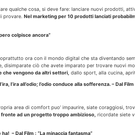
re qualche cosa, si deve fare: lanciare nuovi prodotti, att
di provare.
Nel marketing per 10 prodotti lanciati probabil
impero colpisce ancora”
oprattutto ora con il mondo digital che sta diventando semp
e, disimparate ciò che avete imparato per trovare nuovi mod
e che vengono da altri settori,
dallo sport, alla cucina, apr
’ira, l’ira all’odio; l’odio conduce alla sofferenza. – Dal Fi
ropria area di comfort puo’ impaurire, siate coraggiosi, tro
i fronte ad un progetto troppo ambizioso,
ricordate siete v
 ha! – Dal Film : “La minaccia fantasma”