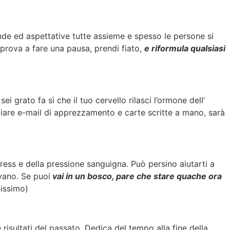
de ed aspettative tutte assieme e spesso le persone si
prova a fare una pausa, prendi fiato,
e riformula qualsiasi
 grato fa sì che il tuo cervello rilasci l’ormone dell’
viare e-mail di apprezzamento e carte scritte a mano, sarà
 stress e della pressione sanguigna. Può persino aiutarti a
ivano. Se puoi
vai in un bosco, pare che stare quache ora
issimo)
e risultati del passato. Dedica del tempo alla fine della