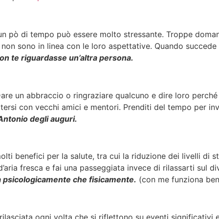
a un pò di tempo può essere molto stressante. Troppe doman
non sono in linea con le loro aspettative. Quando succede 
on te riguardasse un’altra persona.
re un abbraccio o ringraziare qualcuno e dire loro perché sei
ersi con vecchi amici e mentori. Prenditi del tempo per in
Antonio degli auguri.
ti benefici per la salute, tra cui la riduzione dei livelli di
aria fresca e fai una passeggiata invece di rilassarti sul d
sia psicologicamente che fisicamente.
(con me funziona ben
ilasciata ogni volta che si riflettono su eventi significativi 